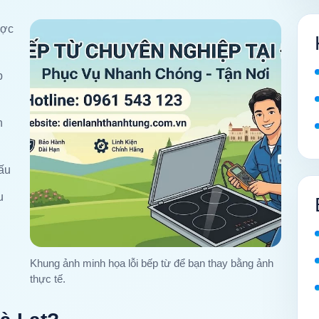
ược
p
n
nấu
u
Khung ảnh minh họa lỗi bếp từ để bạn thay bằng ảnh
thực tế.