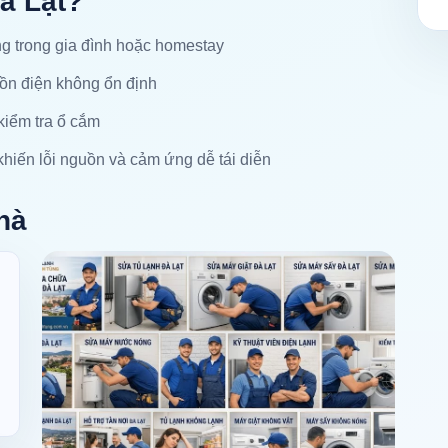
Đà Lạt?
ng trong gia đình hoặc homestay
uồn điện không ổn định
 kiểm tra ổ cắm
hiến lỗi nguồn và cảm ứng dễ tái diễn
hà