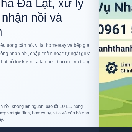
hà Đà Lạt, xử lý
 nhận nồi và
n
u trong căn hộ, villa, homestay và bếp gia
không nhận nồi, chập chờn hoặc tự ngắt giữa
t hỗ trợ kiểm tra tận nơi, báo rõ tình trạng
n nồi, không lên nguồn, báo lỗi E0 E1, nóng
hợp với gia đình, homestay, villa và căn hộ cho
ày.