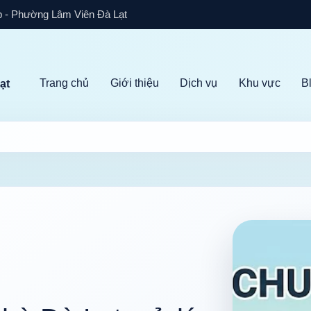
 - Phường Lâm Viên Đà Lạt
Trang chủ
Giới thiệu
Dịch vụ
Khu vực
B
ạt