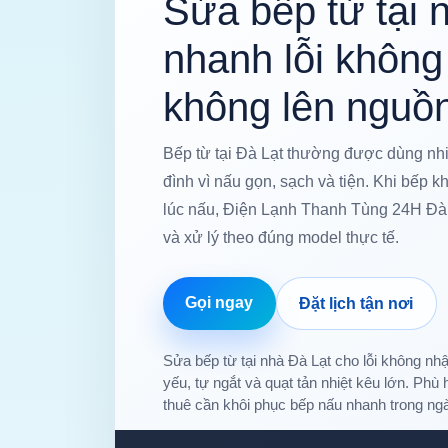
Sửa bếp từ tại n
nhanh lỗi không
không lên nguồ
Bếp từ tại Đà Lạt thường được dùng nhiề
đình vì nấu gọn, sạch và tiện. Khi bếp 
lúc nấu, Điện Lạnh Thanh Tùng 24H Đà Lạ
và xử lý theo đúng model thực tế.
Gọi ngay
Đặt lịch tận nơi
Sửa bếp từ tại nhà Đà Lạt cho lỗi không nhậ
yếu, tự ngắt và quạt tản nhiệt kêu lớn. Phù 
thuê cần khôi phục bếp nấu nhanh trong ng