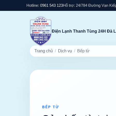
Hotline:
0961 543 123
Hỗ trợ: 24/7
84 Đường Vạn Kiếp
Điện Lạnh Thanh Tùng 24H Đà L
Trang chủ
Dịch vụ
Bếp từ
BẾP TỪ