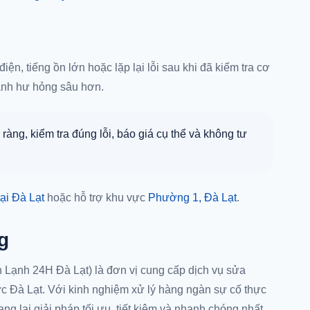
?
điện, tiếng ồn lớn hoặc lặp lại lỗi sau khi đã kiểm tra cơ
ránh hư hỏng sâu hơn.
 ràng, kiểm tra đúng lỗi, báo giá cụ thể và không tư
tại Đà Lạt
hoặc hỗ trợ khu vực
Phường 1, Đà Lạt
.
g
 Lạnh 24H Đà Lạt) là đơn vị cung cấp dịch vụ sửa
vực Đà Lạt. Với kinh nghiệm xử lý hàng ngàn sự cố thực
ng lại giải pháp tối ưu, tiết kiệm và nhanh chóng nhất.