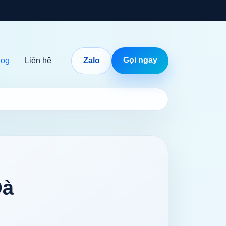
Gọi ngay
log
Liên hệ
Zalo
Đà