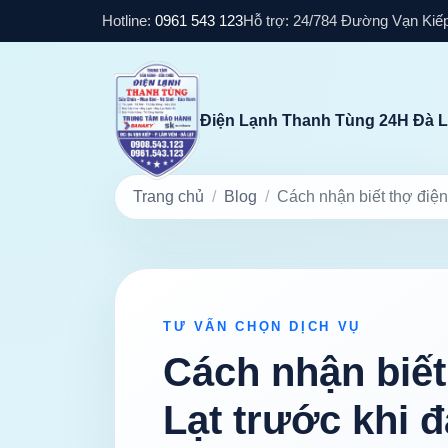
Hotline:
0961 543 123
Hỗ trợ: 24/7
84 Đường Vạn Kiếp
Điện Lạnh Thanh Tùng 24H Đà L
Trang chủ
Blog
Cách nhận biết thợ điện 
TƯ VẤN CHỌN DỊCH VỤ
Cách nhận biết 
Lạt trước khi đ