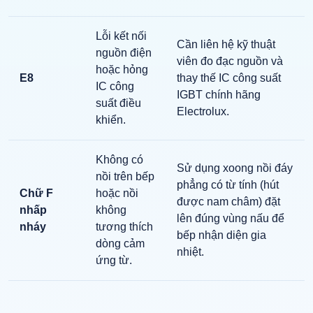
Lỗi kết nối
Cần liên hệ kỹ thuật
nguồn điện
viên đo đạc nguồn và
hoặc hỏng
E8
thay thế IC công suất
IC công
IGBT chính hãng
suất điều
Electrolux.
khiển.
Không có
Sử dụng xoong nồi đáy
nồi trên bếp
phẳng có từ tính (hút
Chữ F
hoặc nồi
được nam châm) đặt
nhấp
không
lên đúng vùng nấu để
nháy
tương thích
bếp nhận diện gia
dòng cảm
nhiệt.
ứng từ.