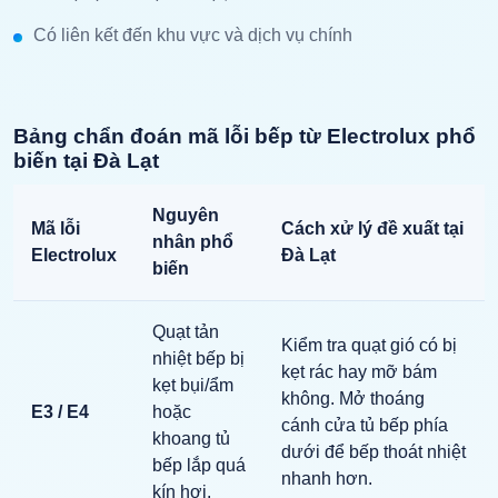
Có liên kết đến khu vực và dịch vụ chính
Bảng chẩn đoán mã lỗi bếp từ Electrolux phổ
biến tại Đà Lạt
Nguyên
Mã lỗi
Cách xử lý đề xuất tại
nhân phổ
Electrolux
Đà Lạt
biến
Quạt tản
Kiểm tra quạt gió có bị
nhiệt bếp bị
kẹt rác hay mỡ bám
kẹt bụi/ẩm
không. Mở thoáng
E3 / E4
hoặc
cánh cửa tủ bếp phía
khoang tủ
dưới để bếp thoát nhiệt
bếp lắp quá
nhanh hơn.
kín hơi.