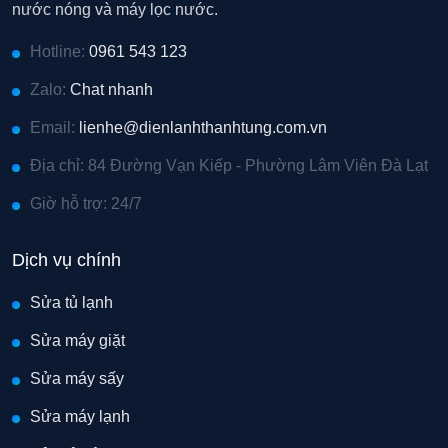
nước nóng và máy lọc nước.
Hotline:
0961 543 123
Zalo:
Chat nhanh
Email:
lienhe@dienlanhthanhtung.com.vn
Địa chỉ: 84 Đường Vạn Kiếp - Phường Lâm Viên Đà Lạt
Giờ hỗ trợ: 24/7
Dịch vụ chính
Sửa tủ lạnh
Sửa máy giặt
Sửa máy sấy
Sửa máy lạnh