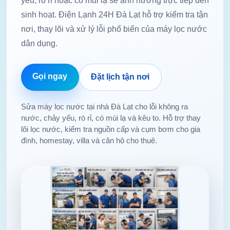
yếu, rò rỉ hoặc có mùi lạ sẽ ảnh hưởng trực tiếp đến
sinh hoạt. Điện Lạnh 24H Đà Lạt hỗ trợ kiểm tra tận
nơi, thay lõi và xử lý lỗi phổ biến của máy lọc nước
dân dụng.
Gọi ngay
Đặt lịch tận nơi
Sửa máy lọc nước tại nhà Đà Lạt cho lỗi không ra
nước, chảy yếu, rò rỉ, có mùi lạ và kêu to. Hỗ trợ thay
lõi lọc nước, kiểm tra nguồn cấp và cụm bơm cho gia
đình, homestay, villa và căn hộ cho thuê.