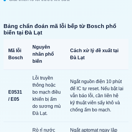
Bảng chẩn đoán mã lỗi bếp từ Bosch phổ
biến tại Đà Lạt
Nguyên
Mã lỗi
Cách xử lý đề xuất tại
nhân phổ
Bosch
Đà Lạt
biến
Lỗi truyền
Ngắt nguồn điện 10 phút
thông hoặc
để IC tự reset. Nếu bật lại
E0531
bo mạch điều
vẫn báo lỗi, cần liên hệ
/ E05
khiển bị ẩm
kỹ thuật viên sấy khô và
do sương mù
chống ẩm bo mạch.
Đà Lạt.
Rò rỉ nước
Ngắt aptomat ngay lập