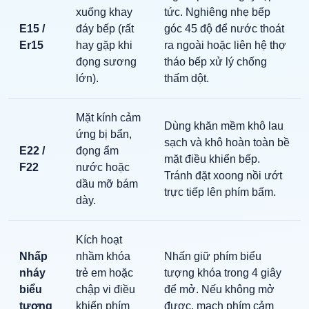
xuống khay
tức. Nghiêng nhẹ bếp
E15 /
đáy bếp (rất
góc 45 độ để nước thoát
Er15
hay gặp khi
ra ngoài hoặc liên hệ thợ
đọng sương
tháo bếp xử lý chống
lớn).
thấm dột.
Mặt kính cảm
Dùng khăn mềm khô lau
ứng bị bẩn,
sạch và khô hoàn toàn bề
E22 /
đọng ẩm
mặt điều khiển bếp.
F22
nước hoặc
Tránh đặt xoong nồi ướt
dầu mỡ bám
trực tiếp lên phím bấm.
dày.
Kích hoạt
Nhấp
nhầm khóa
Nhấn giữ phím biểu
nháy
trẻ em hoặc
tượng khóa trong 4 giây
biểu
chập vi điều
để mở. Nếu không mở
tượng
khiển phím
được, mạch phím cảm