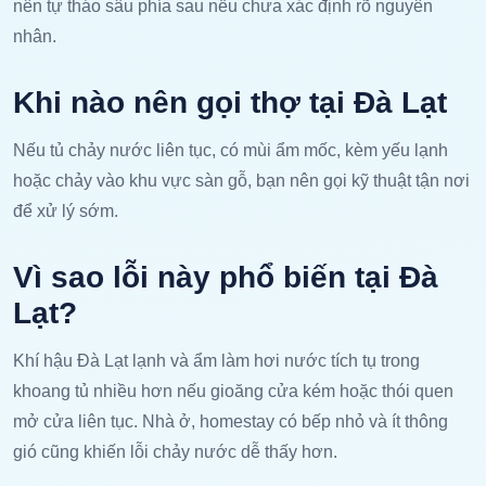
nên tự tháo sâu phía sau nếu chưa xác định rõ nguyên
nhân.
Khi nào nên gọi thợ tại Đà Lạt
Nếu tủ chảy nước liên tục, có mùi ẩm mốc, kèm yếu lạnh
hoặc chảy vào khu vực sàn gỗ, bạn nên gọi kỹ thuật tận nơi
để xử lý sớm.
Vì sao lỗi này phổ biến tại Đà
Lạt?
Khí hậu Đà Lạt lạnh và ẩm làm hơi nước tích tụ trong
khoang tủ nhiều hơn nếu gioăng cửa kém hoặc thói quen
mở cửa liên tục. Nhà ở, homestay có bếp nhỏ và ít thông
gió cũng khiến lỗi chảy nước dễ thấy hơn.