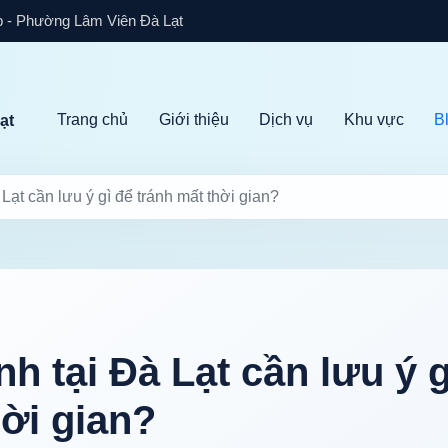
 - Phường Lâm Viên Đà Lạt
Trang chủ
Giới thiệu
Dịch vụ
Khu vực
B
ạt
 Lạt cần lưu ý gì để tránh mất thời gian?
nh tại Đà Lạt cần lưu ý g
hời gian?