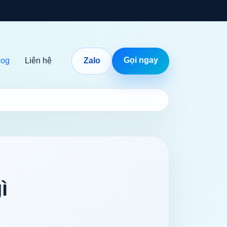
Gọi ngay
log
Liên hệ
Zalo
ì