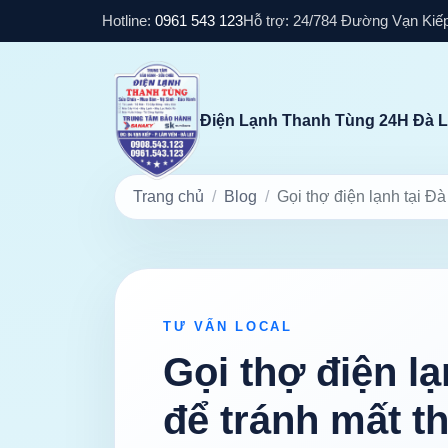
Hotline:
0961 543 123
Hỗ trợ: 24/7
84 Đường Vạn Kiếp
Điện Lạnh Thanh Tùng 24H Đà L
Trang chủ
Blog
Gọi thợ điện lạnh tại Đà
TƯ VẤN LOCAL
Gọi thợ điện lạ
để tránh mất t